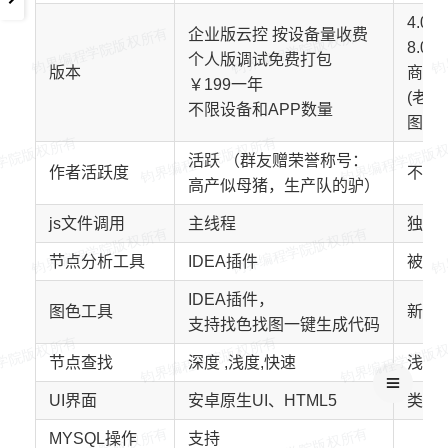
4.0
企业版云控 按设备量收费
8.0 
个人版调试免费打包
版本
商业
￥199一年
(老
不限设备和APP数量
图色
活跃 （群友赠荣誉称号：
作者活跃度
不活
高产似母猪，生产队的驴）
js文件调用
主线程
独立
节点分析工具
IDEA插件
被控端
IDEA插件，
图色工具
新版
支持找色找图一键生成代码
节点查找
深度 ,浅度,快速
浅度
UI界面
安卓原生UI、HTML5
类XML
MYSQL操作
支持