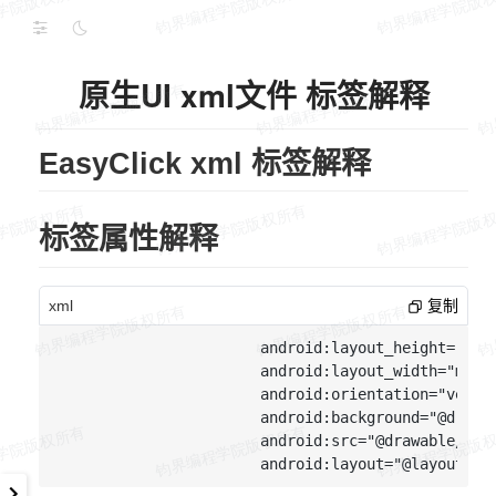
原生UI xml文件 标签解释
EasyClick xml 标签解释
标签属性解释
xml
复制
                      android:layout_height="wrap
                      android:layout_width="match
                      android:orientation="vertic
                      android:background="@drawab
                      android:src="@drawable/xxx"