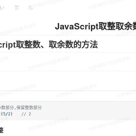
+
JavaScript取整取
Script取整数、取余数的方法
弃小数部分,保留整数部分
t
(
5
/
2
)　　
// 2
整