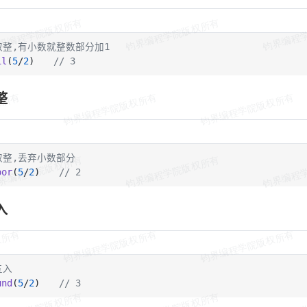
取整,有小数就整数部分加1
il
(
5
/
2
)　　
// 3
整
取整,丢弃小数部分
oor
(
5
/
2
)　　
// 2
入
五入
und
(
5
/
2
)　　
// 3