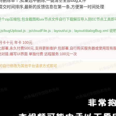
持删除单个,批量选中删除,一键清空全部bug文件
提交时间排序,最新的反馈信息在第一条,方便第一时间处理
个zip压缩包,包含截图和uix节点文件自行下载解压导入到EC节点工具即
 js/bugUpload.js ; js/cloudFile.js ; layout/ui.js ; layout/dialogBug.xml 说明
月卡十元 年卡 100元
部署,永久付费500元,支持更新维护,包部署,自行购买服务器或使用现有
对接,编写UI界面 单独付费 远程服务:100元一次
子的自行修改为其他平台请求方式即可