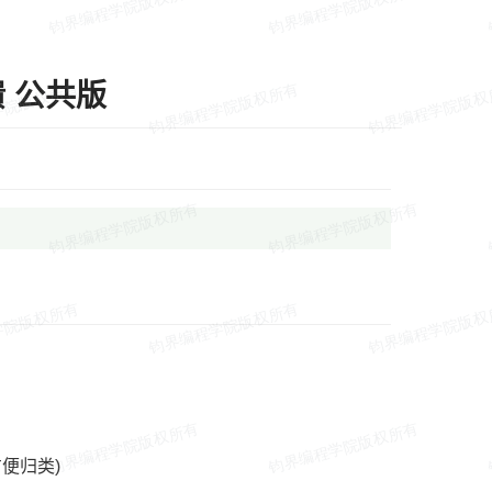
反馈 公共版
便归类)