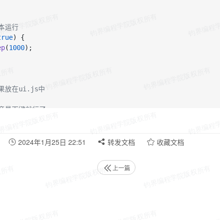
脚本运行
true
) {

ep
(
1000
);

果放在ui.js中
听音量下键就行了
Event
(
"key-up"
, 
function
 (
key, data
) {

(
JSON
.
parse
(data).
keyCode
 === 
25
) {

logd
(
"脚本停止"
)

2024年1月25日 22:51
转发文档
收藏文档
exit
()

上一篇