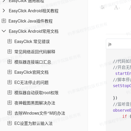
EasyClick 通用教程
-
EasyClick Android相关教程
EasyClick Java插件教程
EasyClick Android常用文档
EasyClick 常见错误
js
常见网络返回代码解释
模拟器连接端口汇总
//代码如
//开启
EasyClick官网文档
startE
//脚本
EC无法停止的问题
setStop
模拟器自动获取root权限
夜神截图黑图解决办法
//监听
observe
去除Windows文件^M的办法
if
 
EC设置为默认输入法