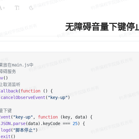
+
无障碍音量下键停
果放在main.js中
无障碍服务
nv
停止取消监听
Callback
(
function
 (
) {

cancelObserveEvent
(
"key-up"
)

音量下键
Event
(
"key-up"
, 
function
 (
key, data
) {

(
JSON
.
parse
(data).
keyCode
 === 
25
) {

logd
(
"脚本停止"
)

exit
()
