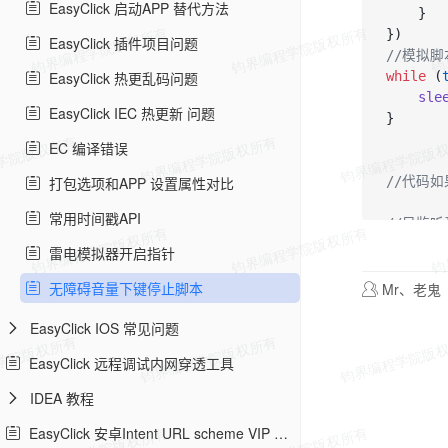
EasyClick 启动APP 替代方法
    }

EasyClick 插件项目问题
//模拟
EasyClick 热更乱码问题
while
 (
sle
EasyClick IEC 热更新 问题
}

EC 编译错误
打包选项和APP 设置属性对比
//代码如
常用时间戳API
//只监
observe
雷电模拟器开启指针
if
 
无障碍音量下键停止脚本
Mr、老鬼
EasyClick IOS 常见问题
    }

EasyClick 远程调试内网穿透工具
IDEA 教程
EasyClick 安卓Intent URL scheme VIP 教程