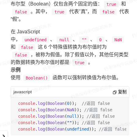
布尔型（Boolean）仅包含两个固定的值：
和
true
。其中，
代表"真”，而
代表
false
true
false
“假”。
在 JavaScript
中，
、
、
、
、
undefined
null
""
0
NaN
和
这 6 个特殊值转换为布尔值时为
false
，被称为假值。除了假值以外，其他任何类型
false
的数据转换为布尔值时都是
。
true
示例
使用
函数可以强制转换值为布尔值。
Boolean()
javascript
复制
console
.
log
(
Boolean
(
0
));  
//返回 false
console
.
log
(
Boolean
(
NaN
)); 
//返回 false
console
.
log
(
Boolean
(
null
)); 
//返回 false
console
.
log
(
Boolean
(
""
)); 
//返回 false
console
.
log
(
Boolean
(
undefined
)); 
//返回 false