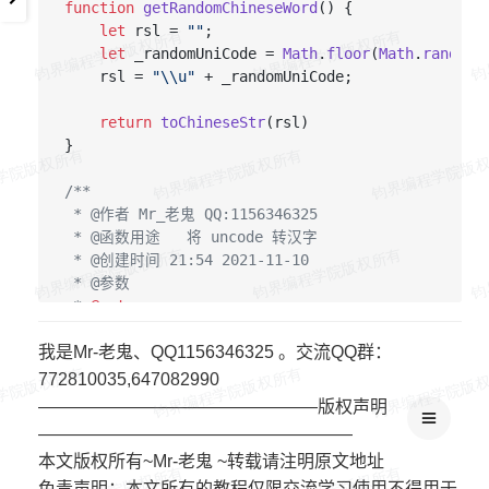
function
getRandomChineseWord
(
) {

let
 rsl = 
""
;

let
 _randomUniCode = 
Math
.
floor
(
Math
.
random
(
    rsl = 
"\\u"
 + _randomUniCode;

return
toChineseStr
(rsl)

}

/**

 * @作者 Mr_老鬼 QQ:1156346325

 * @函数用途   将 uncode 转汉字

 * @创建时间 21:54 2021-11-10

 * @参数

 * 
@return
 **/
我是Mr-老鬼、QQ1156346325 。交流QQ群：
function
toChineseStr
(
unicodeStr
) {

if
 (unicodeStr === 
""
) {

772810035,647082990
return
"参数为空"
;

————————————————版权声明
    }

——————————————————
    unicodeStr = unicodeStr.
split
(
"\\u"
);

本文版权所有~Mr-老鬼 ~转载请注明原文地址
let
 chineseStr = 
""
;

免责声明：本文所有的教程仅限交流学习使用不得用于