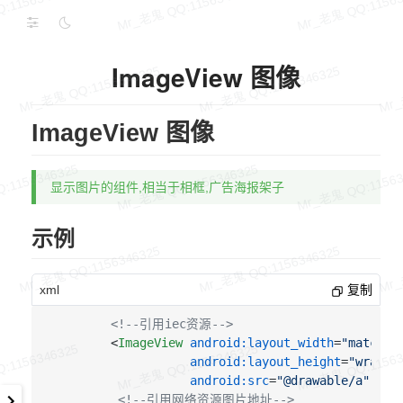
ImageView 图像
ImageView 图像
显示图片的组件,相当于相框,广告海报架子
示例
xml
复制
<!--引用iec资源-->
<
ImageView
android:layout_width
=
"match_p
android:layout_height
=
"wrap_c
android:src
=
"@drawable/a"
 />
<!--引用网络资源图片地址-->