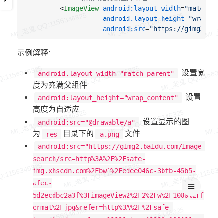
<
ImageView
android:layout_width
=
"match_p
android:layout_height
=
"wrap_c
android:src
=
"https://gimg2.ba
示例解释:
设置宽
android:layout_width="match_parent"
度为充满父组件
设置
android:layout_height="wrap_content"
高度为自适应
设置显示的图
android:src="@drawable/a"
为
目录下的
文件
res
a.png
android:src="https://gimg2.baidu.com/image_
search/src=http%3A%2F%2Fsafe-
img.xhscdn.com%2Fbw1%2Fedee046c-3bfb-45b5-
afec-
5d2ecdbc2a3f%3FimageView2%2F2%2Fw%2F1080%2Ff
ormat%2Fjpg&refer=http%3A%2F%2Fsafe-