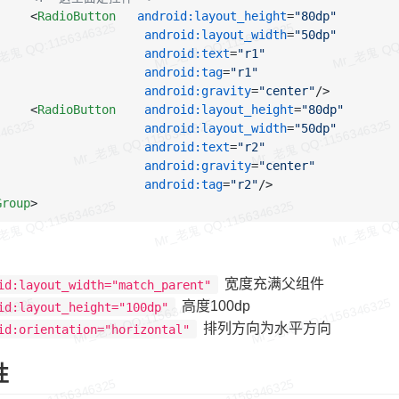
<
RadioButton
android:layout_height
=
"80dp"
android:layout_width
=
"50dp"
android:text
=
"r1"
android:tag
=
"r1"
android:gravity
=
"center"
/>
<
RadioButton
android:layout_height
=
"80dp"
android:layout_width
=
"50dp"
android:text
=
"r2"
android:gravity
=
"center"
android:tag
=
"r2"
/>
Group
>
宽度充满父组件
id:layout_width="match_parent"
高度100dp
id:layout_height="100dp"
排列方向为水平方向
id:orientation="horizontal"
性