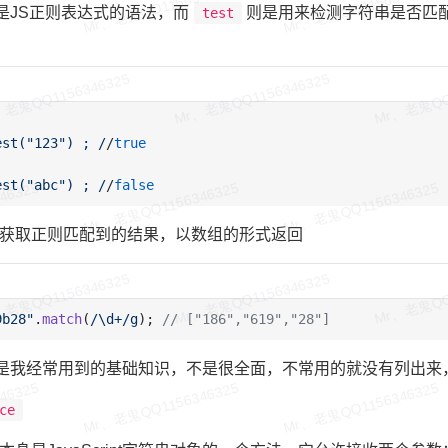
是JS正则表达式的语法，而
则是用来检测字符串是否匹配
test
est("123") ; /
/
true
est("abc") ; /
/
false
获取正则匹配到的结果，以数组的形式返回
9b28"
.
match
(
/\d+/g
); 
// ["186","619","28"] 
是我经常用到的基础知识，不是很全面，不常用的就没有列出来
ce